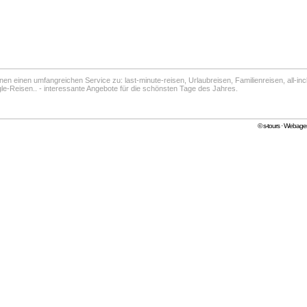
hnen einen umfangreichen Service zu: last-minute-reisen, Urlaubreisen, Familienreisen, all-inc
gle-Reisen.. - interessante Angebote für die schönsten Tage des Jahres.
©
s-tours
·
Webagen