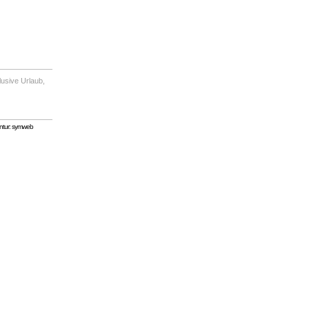
lusive Urlaub,
tur: symweb